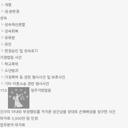
└ 개명
└ 성·본변경
상속
└ 상속재산분할
└ 상속회복
└ 유류분
└ 유언
└ 한정승인 및 상속포기
가정법원 사건
└ 학교폭력
└ 소년범죄
└ 가정폭력 등 관련 형사사건 및 보호사건
└ 기타 이혼소송 관련 형사사건
153
청주지방법원
친구의 아내와 부정행위를 저지른 상간남을 상대로 손해배상을 청구한 사건
위자료 3,000만 원 인정.
업무분야
위자료