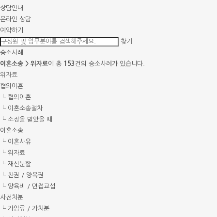
상담안내
온라인 상담
예약하기
찾기
승소사례
이혼소송 > 위자료
에 총
153
건의 승소사례가 있습니다.
위자료
협의이혼
└ 협의이혼
└ 이혼소송절차
└ 소장을 받았을 때
이혼소송
└ 이혼사유
└ 위자료
└ 재산분할
└ 친권 / 양육권
└ 양육비 / 면접교섭
사전처분
└ 가압류 / 가처분