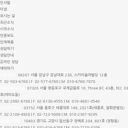
인사말
이념
오시는 길
최근소식
시작소식
언론보도
인재채용
상담하기
상담안내
온라인 상담
예약하기
서울 본사
:
06267 서울 강남구 강남대로 238, 스카이쏠라빌딩 12층
T.
02-583-6768
|
F. 02-577-6768
|
M.
010-6768-7878
여의도분사무소
:
07326 서울 영등포구 국제금융로 10, Three IFC 43층, TEC 33
호(여의도동)
T.
02-2092-6768
|
F. 02-6138-4555
|
M.
010-4681-0540
종로분사무소
:
03152 서울 종로구 세종대로 149, 2021호(세종로, 광화문빌딩)
T.
02-2109-4928
|
F. 02-723-5009
|
M.
010-2307-9295
고양분사무소
:
10403 경기도 고양시 일산동구 장백로 204, 601호 (장항동)
T.
031-813-6768
|
F. 031-816-6768
|
M.
010-7220-3209