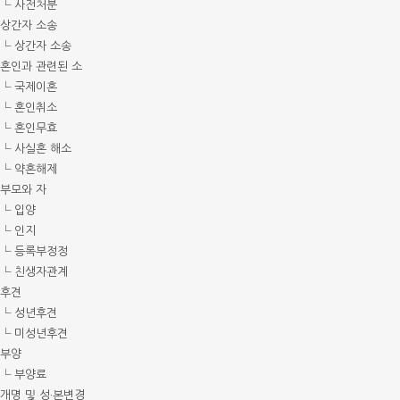
└ 사전처분
상간자 소송
└ 상간자 소송
혼인과 관련된 소
└ 국제이혼
└ 혼인취소
└ 혼인무효
└ 사실혼 해소
└ 약혼해제
부모와 자
└ 입양
└ 인지
└ 등록부정정
└ 친생자관계
후견
└ 성년후견
└ 미성년후견
부양
└ 부양료
개명 및 성·본변경