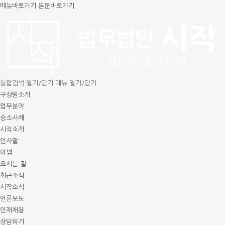
메뉴바로가기
본문바로가기
통합검색 열기/닫기
메뉴 열기/닫기
구성원소개
업무분야
승소사례
시작소개
인사말
이념
오시는 길
최근소식
시작소식
언론보도
인재채용
상담하기