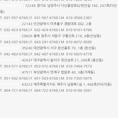
남양주분사무소
:
12249 경기도 남양주시 다산중앙로82번안길 160, 207호(다산
동)
T.
031-557-6768
|
F. 031-567-6768
|
M.
010-3509-2301
인천분사무소
:
22143 인천광역시 미추홀구 경원대로 882, 2층
T.
032-423-6768
|
F. 032-424-6768
|
M.
010-8101-6766
청주분사무소
:
28626 충북 청주시 서원구 구룡산로 218, 4층(산남동)
T.
043-287-6768
|
F. 043-291-6768
|
M.
010-4072-8585
대전분사무소
:
35240 대전광역시 서구 둔산중로 70, 1층 (둔산동)
T.
042-483-6768
|
F. 042-487-6768
|
M.
010-5925-6778
대구분사무소
:
42637 대구광역시 달서구 장산남로 21, 206호 (용산동)
T.
053-571-6768
|
F. 053-572-6768
|
M.
010-7404-7573
부산분사무소
:
47511 부산광역시 연제구 법원로 40, 3층(거제동)
T.
051-502-6768
|
F. 051-503-6768
|
M.
010-7355-5075
제주분사무소
:
63223 제주특별자치도 제주시 남광북1길 1, 406호(이도이동)
T.
064-721-6768
|
F. 064-722-6768
|
M.
010-9180-3561