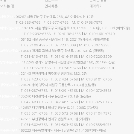
이념
언론보도
온라인 상담
오시는 길
인재채용
예약하기
서울 본사
:
06267 서울 강남구 강남대로 238, 스카이쏠라빌딩 12층
T.
02-583-6768
|
F. 02-577-6768
|
M.
010-6768-7878
여의도분사무소
:
07326 서울 영등포구 국제금융로 10, Three IFC 43층, TEC 33호(여의도동)
T.
02-2092-6768
|
F. 02-6138-4555
|
M.
010-4681-0540
종로분사무소
:
03152 서울 종로구 세종대로 149, 2021호(세종로, 광화문빌딩)
T.
02-2109-4928
|
F. 02-723-5009
|
M.
010-2307-9295
고양분사무소
:
10403 경기도 고양시 일산동구 장백로 204, 601호 (장항동)
T.
031-813-6768
|
F. 031-816-6768
|
M.
010-7220-3209
남양주분사무소
:
12249 경기도 남양주시 다산중앙로82번안길 160, 207호(다산동)
T.
031-557-6768
|
F. 031-567-6768
|
M.
010-3509-2301
인천분사무소
:
22143 인천광역시 미추홀구 경원대로 882, 2층
T.
032-423-6768
|
F. 032-424-6768
|
M.
010-8101-6766
청주분사무소
:
28626 충북 청주시 서원구 구룡산로 218, 4층(산남동)
T.
043-287-6768
|
F. 043-291-6768
|
M.
010-4072-8585
대전분사무소
:
35240 대전광역시 서구 둔산중로 70, 1층 (둔산동)
T.
042-483-6768
|
F. 042-487-6768
|
M.
010-5925-6778
대구분사무소
:
42637 대구광역시 달서구 장산남로 21, 206호 (용산동)
T.
053-571-6768
|
F. 053-572-6768
|
M.
010-7404-7573
부산분사무소
:
47511 부산광역시 연제구 법원로 40, 3층(거제동)
T.
051-502-6768
|
F. 051-503-6768
|
M.
010-7355-5075
제주분사무소
:
63223 제주특별자치도 제주시 남광북1길 1, 406호(이도이동)