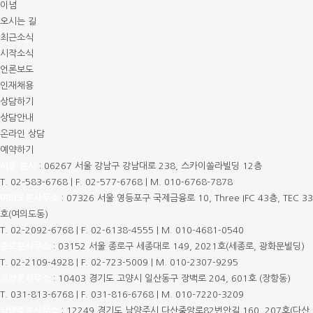
이념
오시는 길
최근소식
시작소식
언론보도
인재채용
상담하기
상담안내
온라인 상담
예약하기
서울 본사
:
06267 서울 강남구 강남대로 238, 스카이쏠라빌딩 12층
T.
02-583-6768
|
F. 02-577-6768
|
M.
010-6768-7878
여의도분사무소
:
07326 서울 영등포구 국제금융로 10, Three IFC 43층, TEC 33
호(여의도동)
T.
02-2092-6768
|
F. 02-6138-4555
|
M.
010-4681-0540
종로분사무소
:
03152 서울 종로구 세종대로 149, 2021호(세종로, 광화문빌딩)
T.
02-2109-4928
|
F. 02-723-5009
|
M.
010-2307-9295
고양분사무소
:
10403 경기도 고양시 일산동구 장백로 204, 601호 (장항동)
T.
031-813-6768
|
F. 031-816-6768
|
M.
010-7220-3209
남양주분사무소
:
12249 경기도 남양주시 다산중앙로82번안길 160, 207호(다산