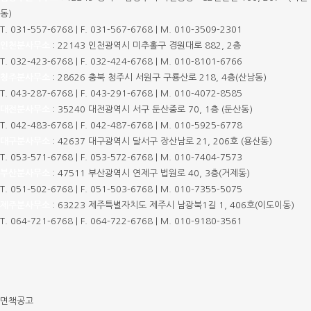
동)
T.
031-557-6768
|
F. 031-567-6768
|
M.
010-3509-2301
인천분사무소
:
22143 인천광역시 미추홀구 경원대로 882, 2층
T.
032-423-6768
|
F. 032-424-6768
|
M.
010-8101-6766
청주분사무소
:
28626 충북 청주시 서원구 구룡산로 218, 4층(산남동)
T.
043-287-6768
|
F. 043-291-6768
|
M.
010-4072-8585
대전분사무소
:
35240 대전광역시 서구 둔산중로 70, 1층 (둔산동)
T.
042-483-6768
|
F. 042-487-6768
|
M.
010-5925-6778
대구분사무소
:
42637 대구광역시 달서구 장산남로 21, 206호 (용산동)
T.
053-571-6768
|
F. 053-572-6768
|
M.
010-7404-7573
부산분사무소
:
47511 부산광역시 연제구 법원로 40, 3층(거제동)
T.
051-502-6768
|
F. 051-503-6768
|
M.
010-7355-5075
제주분사무소
:
63223 제주특별자치도 제주시 남광북1길 1, 406호(이도이동)
T.
064-721-6768
|
F. 064-722-6768
|
M.
010-9180-3561
면책공고