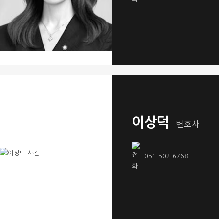
이상덕
변호사
051-502-6768