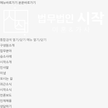
메뉴바로가기
본문바로가기
통합검색 열기/닫기
메뉴 열기/닫기
구성원소개
업무분야
승소사례
시작소개
인사말
이념
오시는 길
최근소식
시작소식
언론보도
인재채용
상담하기