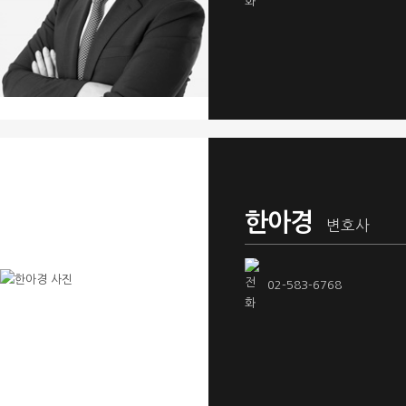
한아경
변호사
02-583-6768