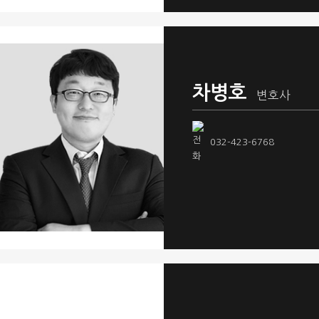
차병호
변호사
032-423-6768