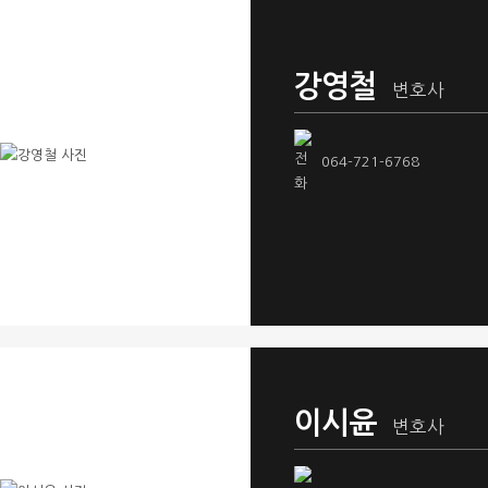
강영철
변호사
064-721-6768
이시윤
변호사