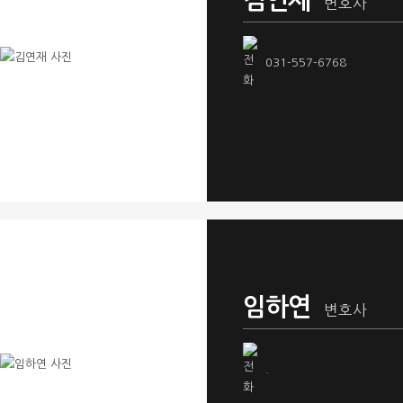
김연재
변호사
031-557-6768
임하연
변호사
.