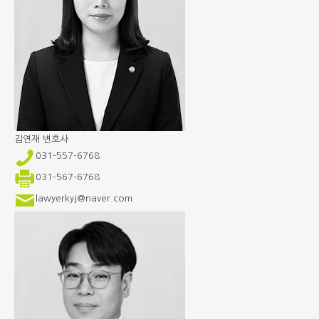
김연재
변호사
031-557-6768
031-567-6768
lawyerkyj@naver.com