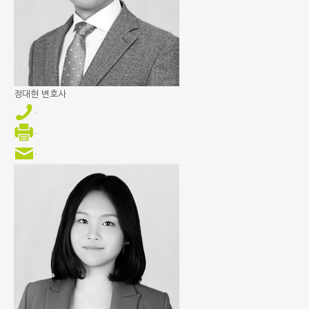
정대현
변호사
.
.
.