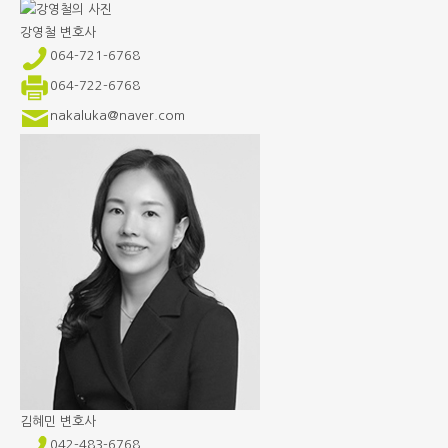
강영철
변호사
064-721-6768
064-722-6768
nakaluka@naver.com
김혜민
변호사
042-483-6768