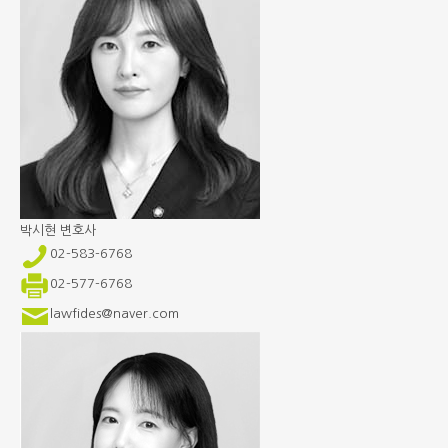
박시현
변호사
02-583-6768
02-577-6768
lawfides@naver.com