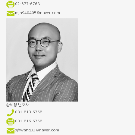
02-577-6768
mjh940405@naver.com
황세정
변호사
031-813-6768
031-816-6768
sjhwang32@naver.com