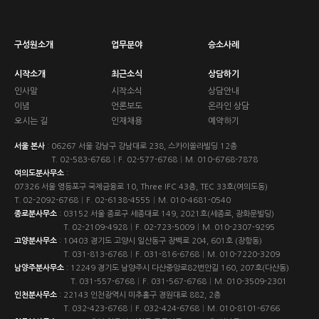
구성원소개
업무분야
승소사례
시작소개
최근소식
상담하기
인사말
시작소식
상담안내
이념
언론보도
온라인 상담
오시는 길
인재채용
예약하기
서울 본사
:
06267 서울 강남구 강남대로 238, 스카이쏠라빌딩 12층
T.
02-583-6768
|
F. 02-577-6768
|
M.
010-6768-7878
여의도분사무소
:
07326 서울 영등포구 국제금융로 10, Three IFC 43층, TEC 33호(여의도동)
T.
02-2092-6768
|
F. 02-6138-4555
|
M.
010-4681-0540
종로분사무소
:
03152 서울 종로구 세종대로 149, 2021호(세종로, 광화문빌딩)
T.
02-2109-4928
|
F. 02-723-5009
|
M.
010-2307-9295
고양분사무소
:
10403 경기도 고양시 일산동구 장백로 204, 601호 (장항동)
T.
031-813-6768
|
F. 031-816-6768
|
M.
010-7220-3209
남양주분사무소
:
12249 경기도 남양주시 다산중앙로82번안길 160, 207호(다산동)
T.
031-557-6768
|
F. 031-567-6768
|
M.
010-3509-2301
인천분사무소
:
22143 인천광역시 미추홀구 경원대로 882, 2층
T.
032-423-6768
|
F. 032-424-6768
|
M.
010-8101-6766