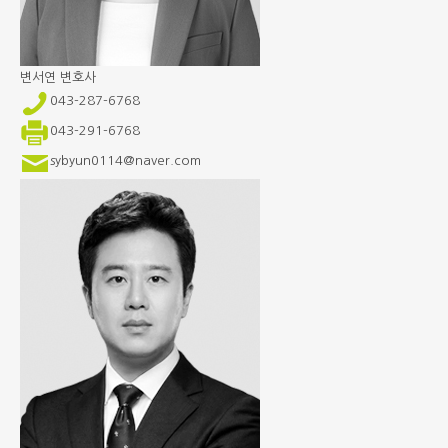
변서연
변호사
043-287-6768
043-291-6768
sybyun0114@naver.com