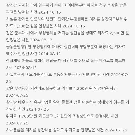
장기간 교제한 남자 친구에게 속아 그 아내로부터 위자료 청구 소장을 받은
피고를 방어한 사건
2024-10-15
사실혼 관계를 입증하여 남편과 단기간 부정행위를 저지른 상간자로부터 위
자료 1,200만 원을 인정받은 사례
2024-10-15
같은 군부대 내에서 부정행위를 저지른 상간남을 상대로 위자료 2,500만 원
인정받은 사건
2024-08-12
공동불법행위인 부정행위에 대하여 상간녀의 부담부분에 해당하는 위자료
액수가 인정된 사건
2024-08-12
랜덤채팅 어플로 일회성 만남을 한 상간녀를 상대로 높은 위자료를 확보한
사례
2024-08-12
사실혼관계 며느리를 상대로 부동산처분금지가처분 받아낸 사례
2024-07-
25
짧은 부정행위 기간에도 불구하고 위자료 1,200만 원 인정받은 사건
2024-07-25
상대방 배우자가 유부남임을 알지 못했던 점을 어필하여 상대방의 청구를 기
각시킨 사안
2024-07-25
위자료 1,700만 원 지급받고 3개월만에 조정성립으로 종결시킨 사건
2024-07-25
사내불륜을 저지른 상간녀를 상대로 위자료를 인정받은 사건
2024-07-25