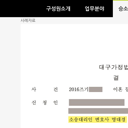
메뉴바로가기
본문바로가기
구성원소개
업무분야
승
사례자료