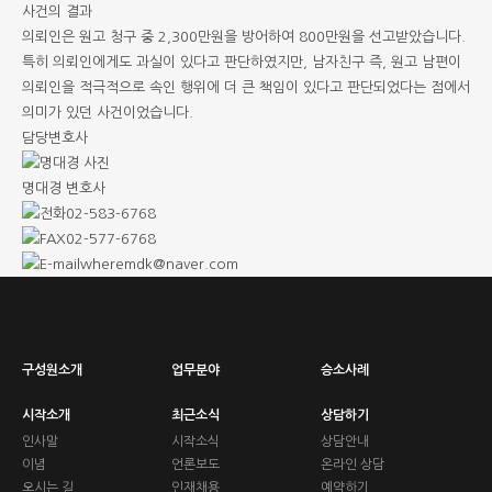
사건의 결과
의뢰인은 원고 청구 중 2,300만원을 방어하여 800만원을 선고받았습니다.
특히 의뢰인에게도 과실이 있다고 판단하였지만, 남자친구 즉, 원고 남편이
의뢰인을 적극적으로 속인 행위에 더 큰 책임이 있다고 판단되었다는 점에서
의미가 있던 사건이었습니다.
담당변호사
명대경
변호사
02-583-6768
02-577-6768
wheremdk@naver.com
구성원소개
업무분야
승소사례
시작소개
최근소식
상담하기
인사말
시작소식
상담안내
이념
언론보도
온라인 상담
오시는 길
인재채용
예약하기