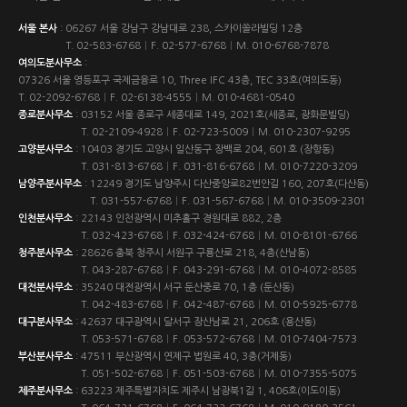
서울 본사
:
06267 서울 강남구 강남대로 238, 스카이쏠라빌딩 12층
T.
02-583-6768
|
F. 02-577-6768
|
M.
010-6768-7878
여의도분사무소
:
07326 서울 영등포구 국제금융로 10, Three IFC 43층, TEC 33호(여의도동)
T.
02-2092-6768
|
F. 02-6138-4555
|
M.
010-4681-0540
종로분사무소
:
03152 서울 종로구 세종대로 149, 2021호(세종로, 광화문빌딩)
T.
02-2109-4928
|
F. 02-723-5009
|
M.
010-2307-9295
고양분사무소
:
10403 경기도 고양시 일산동구 장백로 204, 601호 (장항동)
T.
031-813-6768
|
F. 031-816-6768
|
M.
010-7220-3209
남양주분사무소
:
12249 경기도 남양주시 다산중앙로82번안길 160, 207호(다산동)
T.
031-557-6768
|
F. 031-567-6768
|
M.
010-3509-2301
인천분사무소
:
22143 인천광역시 미추홀구 경원대로 882, 2층
T.
032-423-6768
|
F. 032-424-6768
|
M.
010-8101-6766
청주분사무소
:
28626 충북 청주시 서원구 구룡산로 218, 4층(산남동)
T.
043-287-6768
|
F. 043-291-6768
|
M.
010-4072-8585
대전분사무소
:
35240 대전광역시 서구 둔산중로 70, 1층 (둔산동)
T.
042-483-6768
|
F. 042-487-6768
|
M.
010-5925-6778
대구분사무소
:
42637 대구광역시 달서구 장산남로 21, 206호 (용산동)
T.
053-571-6768
|
F. 053-572-6768
|
M.
010-7404-7573
부산분사무소
:
47511 부산광역시 연제구 법원로 40, 3층(거제동)
T.
051-502-6768
|
F. 051-503-6768
|
M.
010-7355-5075
제주분사무소
:
63223 제주특별자치도 제주시 남광북1길 1, 406호(이도이동)