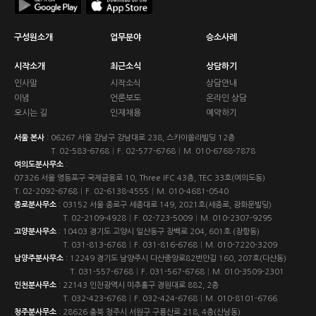
구성원소개
업무분야
승소사례
시작소개
최근소식
상담하기
인사말
시작소식
상담안내
이념
언론보도
온라인 상담
오시는 길
인재채용
예약하기
서울 본사
:
06267 서울 강남구 강남대로 238, 스카이쏠라빌딩 12층
T.
02-583-6768
|
F. 02-577-6768
|
M.
010-6768-7878
여의도분사무소
:
07326 서울 영등포구 국제금융로 10, Three IFC 43층, TEC 33호(여의도동)
T.
02-2092-6768
|
F. 02-6138-4555
|
M.
010-4681-0540
종로분사무소
:
03152 서울 종로구 세종대로 149, 2021호(세종로, 광화문빌딩)
T.
02-2109-4928
|
F. 02-723-5009
|
M.
010-2307-9295
고양분사무소
:
10403 경기도 고양시 일산동구 장백로 204, 601호 (장항동)
T.
031-813-6768
|
F. 031-816-6768
|
M.
010-7220-3209
남양주분사무소
:
12249 경기도 남양주시 다산중앙로82번안길 160, 207호(다산동)
T.
031-557-6768
|
F. 031-567-6768
|
M.
010-3509-2301
인천분사무소
:
22143 인천광역시 미추홀구 경원대로 882, 2층
T.
032-423-6768
|
F. 032-424-6768
|
M.
010-8101-6766
청주분사무소
:
28626 충북 청주시 서원구 구룡산로 218, 4층(산남동)