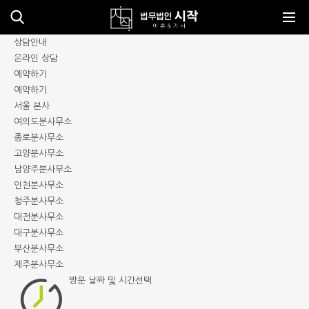
메뉴바로가기
본문바로가기
상담안내
온라인 상담
예약하기
예약하기
서울 본사
여의도분사무소
종로분사무소
고양분사무소
남양주분사무소
인천분사무소
청주분사무소
대전분사무소
대구분사무소
부산분사무소
제주분사무소
방문 날짜 및
시간선택