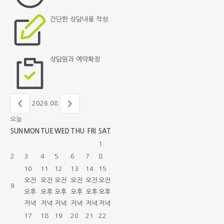
간단한
상담내용 작성
상담원과
예약확정
2026.08
오늘
SUN
MON
TUE
WED
THU
FRI
SAT
1
2
3
4
5
6
7
8
10
11
12
13
14
15
오전
오전
오전
오전
오전
오전
9
오후
오후
오후
오후
오후
오후
저녁
저녁
저녁
저녁
저녁
저녁
17
18
19
20
21
22