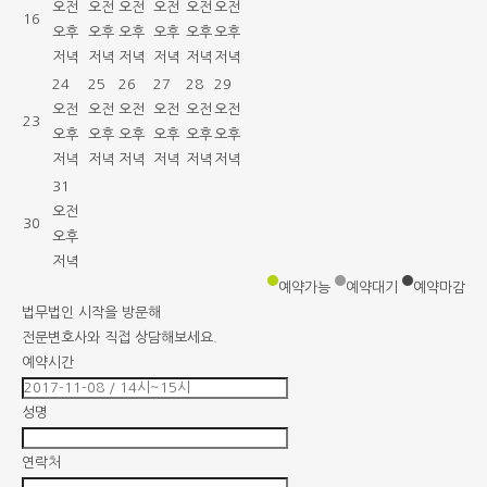
오전
오전
오전
오전
오전
오전
16
오후
오후
오후
오후
오후
오후
저녁
저녁
저녁
저녁
저녁
저녁
24
25
26
27
28
29
오전
오전
오전
오전
오전
오전
23
오후
오후
오후
오후
오후
오후
저녁
저녁
저녁
저녁
저녁
저녁
31
오전
30
오후
저녁
예약가능
예약대기
예약마감
법무법인 시작
을 방문해
전문변호사와 직접 상담해보세요.
예약시간
성명
연락처