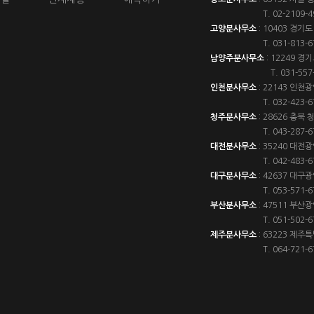
T.
02-2109-4
고양분사무소
:
10403 경기도
T.
031-813-6
남양주분사무소
:
12249 경
T.
031-557
인천분사무소
:
22143 인천
T.
032-423-6
청주분사무소
:
28626 충북 
T.
043-287-6
대전분사무소
:
35240 대전광
T.
042-483-6
대구분사무소
:
42637 대구광
T.
053-571-6
부산분사무소
:
47511 부산광
T.
051-502-6
제주분사무소
:
63223 제주
T.
064-721-6