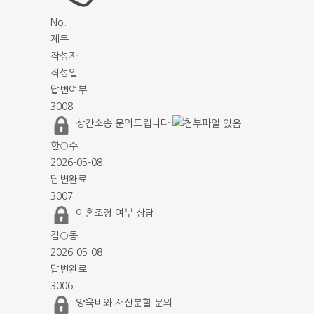
No.
제목
작성자
작성일
답변여부
3008
상간소송 문의드립니다
한○수
2026-05-08
답변완료
3007
이혼조정 여부 상담
김○동
2026-05-08
답변완료
3006
양육비와 재산분할 문의