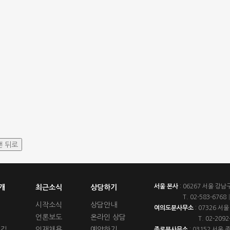
서울 본사
:
06267 서울 강남
개
최근소식
상담하기
T.
02-583-6768
|
시작소식
상담안내
여의도분사무소
:
07326 서울
언론보도
온라인 상담
T.
02-2092
 길
인재채용
예약하기
종로분사무소
:
03152 서울 