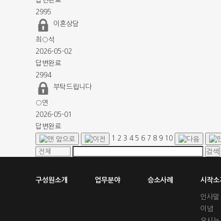
답변완료
2995
이혼상담
최○석
2026-05-02
답변완료
2994
부탁드립니다
○연
2026-05-01
답변완료
1
2
3
4
5
6
7
8
9
10
구성원소개
업무분야
승소사례
시작소
인사말
이념
오시는