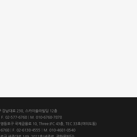
구 강남대로 238, 스카이쏠라빌딩 12층
F. 02-577-6768
|
M.
010-6768-7878
 영등포구 국제금융로 10, Three IFC 43층, TEC 33호(여의도동)
-6768
|
F. 02-6138-4555
|
M.
010-4681-0540
종로구 세종대로 149, 2021호(세종로, 광화문빌딩)