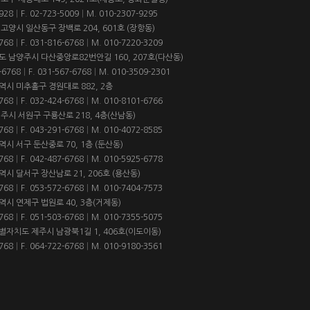
928
|
F. 02-723-5009
|
M.
010-2307-9295
 고양시 일산동구 장백로 204, 601호 (장항동)
768
|
F. 031-816-6768
|
M.
010-7220-3209
기도 남양주시 다산중앙로82번안길 160, 207호(다산동)
-6768
|
F. 031-567-6768
|
M.
010-3509-2301
광역시 미추홀구 경원대로 882, 2층
768
|
F. 032-424-6768
|
M.
010-8101-6766
청주시 서원구 구룡산로 218, 4층(산남동)
768
|
F. 043-291-6768
|
M.
010-4072-8585
역시 서구 둔산중로 70, 1층 (둔산동)
768
|
F. 042-487-6768
|
M.
010-5925-6778
역시 달서구 장산남로 21, 206호 (용산동)
768
|
F. 053-572-6768
|
M.
010-7404-7573
역시 연제구 법원로 40, 3층(거제동)
768
|
F. 051-503-6768
|
M.
010-7355-5075
특별자치도 제주시 남광북1길 1, 406호(이도이동)
768
|
F. 064-722-6768
|
M.
010-9180-3561